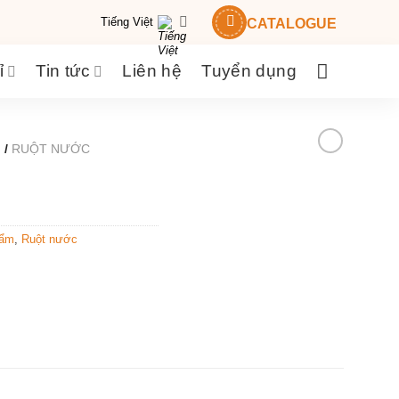
Tiếng Việt
CATALOGUE
ỉ
Tin tức
Liên hệ
Tuyển dụng
M
/
RUỘT NƯỚC
hẩm
,
Ruột nước