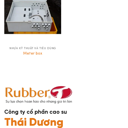
NHỰA KỸ THUẬT VÀ TIÊU DÙNG
Meter box
Công ty cổ phần cao su
Thái Dương