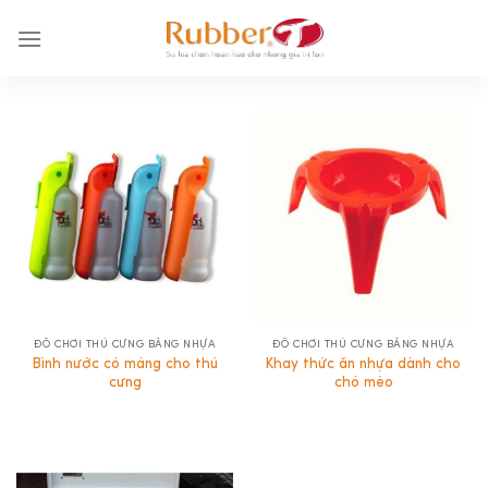
Chuyển
đến
nội
dung
ĐỒ CHƠI THÚ CƯNG BẰNG NHỰA
ĐỒ CHƠI THÚ CƯNG BẰNG NHỰA
Bình nước có máng cho thú
Khay thức ăn nhựa dành cho
cưng
chó mèo