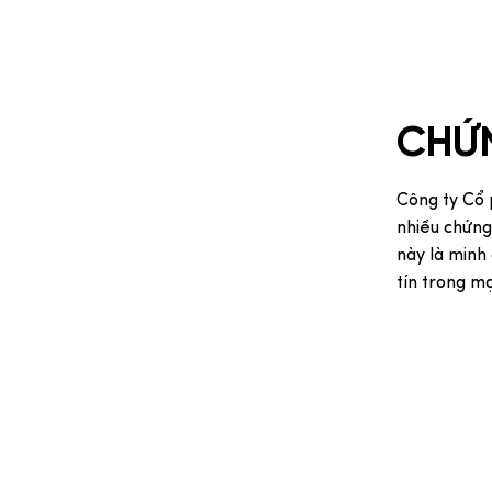
CHỨ
Công ty Cổ 
nhiều chứng
này là minh 
tín trong m