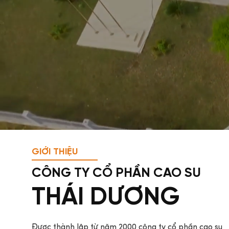
GIỚI THIỆU
CÔNG TY CỔ PHẦN CAO SU
THÁI DƯƠNG
Được thành lập từ năm 2000 công ty cổ phần cao su