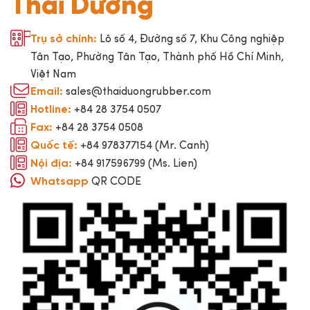
Thái Dương
Lô số 4, Đường số 7, Khu Công nghiệp
Trụ sở chính:
Tân Tạo, Phường Tân Tạo, Thành phố Hồ Chí Minh,
Việt Nam
sales@thaiduongrubber.com
Email:
+84 28 3754 0507
Hotline:
+84 28 3754 0508
Fax:
+84 978377154 (Mr. Canh)
Quốc tế:
+84 917596799 (Ms. Lien)
Nội địa:
QR CODE
Whatsapp