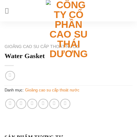
Chuyển
đến
nội
dung
GIOĂNG CAO SU CẤP THOÁT NƯỚC
Water Gasket
Danh mục:
Gioăng cao su cấp thoát nước