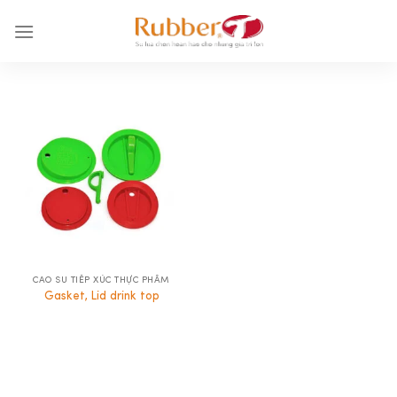
Chuyển
đến
nội
dung
CAO SU TIẾP XÚC THỰC PHẨM
Gasket, Lid drink top